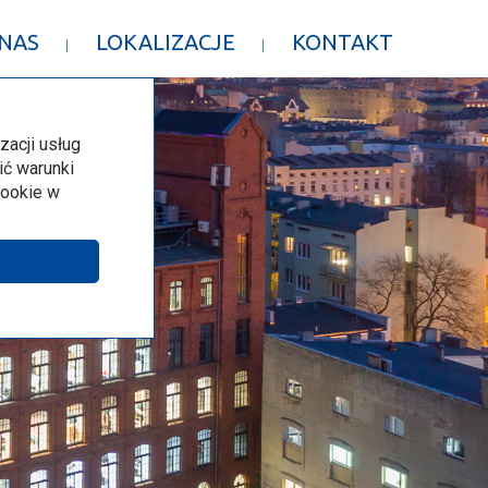
 NAS
LOKALIZACJE
KONTAKT
zacji usług
ić warunki
ookie w