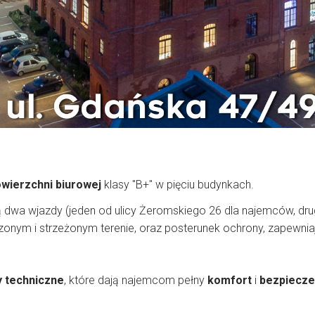
wierzchni biurowej
klasy "B+" w pięciu budynkach.
ą dwa wjazdy (jeden od ulicy Żeromskiego 26 dla najemców, dru
onym i strzeżonym terenie, oraz posterunek ochrony, zapewni
 techniczne
, które dają najemcom pełny
komfort
i
bezpiecz